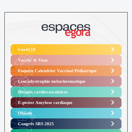
Covid 19
Vaccin’ & Vous
Enquête Calendrier Vaccinal Pédiatrique
Leucodystrophie métachromatique
Risques cardiovasculaires
E-poster Amylose cardiaque ​
Obésité ​
Congrès SRS 2025 ​