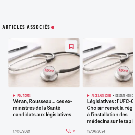
ARTICLES ASSOCIÉS
POLITIQUES
ACCÈS AUX SOINS
DÉSERTS MÉDICA
Véran, Rousseau… ces ex-
Législatives : l'UFC-
ministres de la Santé
Choisir remet la régu
candidats aux législatives
à l'installation des
médecins sur le tapis
17/06/2024
19/06/2024
13