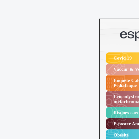
Covid 19
Vaccin’ & 
Enquête Cal
Pédiatrique
Leucodystro
métachroma
Risques card
E-poster Amy
Obésité ​