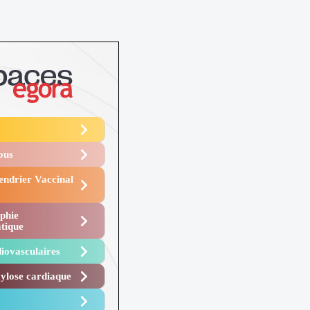
Vous
endrier Vaccinal
phie
tique
iovasculaires
lose cardiaque ​