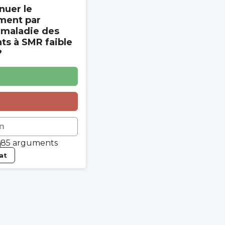
nuer le
ment par
 maladie des
s à SMR faible
?
n
85 arguments
tat