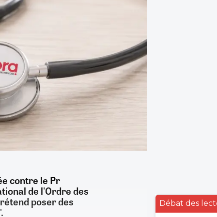
ée contre le Pr
ional de l'Ordre des
prétend poser des
Débat des lect
.