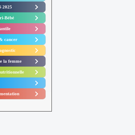
 2025 ​
i-Bébé ​
antile
 & cancer
agnostic
de la femme
utritionnelle
mentation​