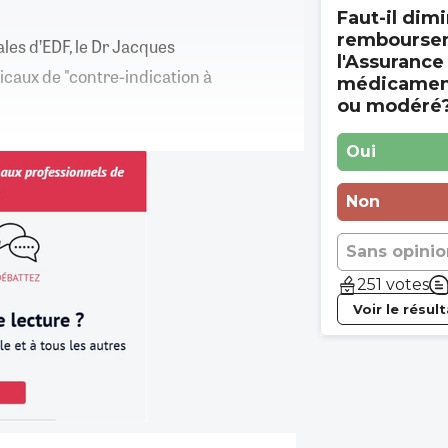
Faut-il dimi
rembourse
ales d’EDF, le Dr Jacques
l'Assurance
dicaux de "contre-indication à
médicament
ou modéré
Oui
Non
Sans opinio
251 votes
Voir le résul