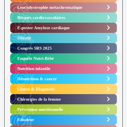
Leucodystrophie métachromatique
Risques cardiovasculaires
E-poster Amylose cardiaque ​
Obésité ​
Congrès SRS 2025 ​
Enquête Nutri-Bébé ​
Nutrition infantile
Dénutrition & cancer
Gluten & Diagnostic
Chirurgies de la femme
Prévention nutritionnelle
Edouleur​