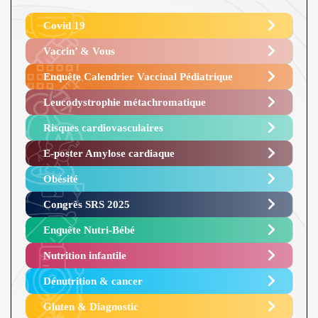
Covid 19
Vaccin’ & Vous
Enquête Calendrier Vaccinal Pédiatrique
Leucodystrophie métachromatique
Risques cardiovasculaires
E-poster Amylose cardiaque ​
Obésité ​
Congrès SRS 2025 ​
Enquête Nutri-Bébé ​
Nutrition infantile
Dénutrition & cancer
Gluten & Diagnostic