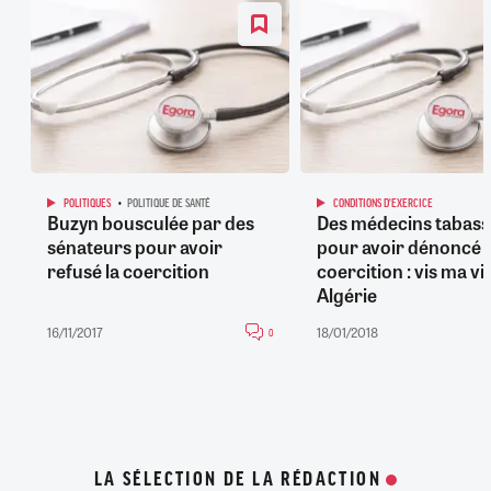
POLITIQUES
POLITIQUE DE SANTÉ
CONDITIONS D'EXERCICE
Buzyn bousculée par des
Des médecins tabass
sénateurs pour avoir
pour avoir dénoncé l
refusé la coercition
coercition : vis ma vi
Algérie
16/11/2017
18/01/2018
0
LA SÉLECTION DE LA RÉDACTION