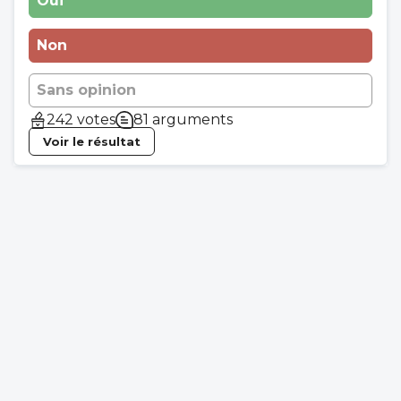
Oui
Non
Sans opinion
242 votes
81 arguments
Voir le résultat