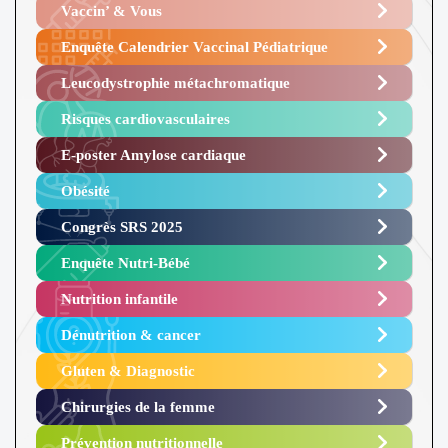
Vaccin’ & Vous
Enquête Calendrier Vaccinal Pédiatrique
Leucodystrophie métachromatique
Risques cardiovasculaires
E-poster Amylose cardiaque ​
Obésité ​
Congrès SRS 2025 ​
Enquête Nutri-Bébé ​
Nutrition infantile
Dénutrition & cancer
Gluten & Diagnostic
Chirurgies de la femme
Prévention nutritionnelle