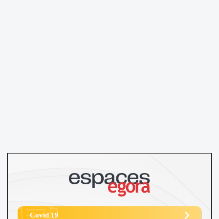
tout cela pour&nbsp;31,50 €&nbsp;! Plutôt
que de blâmer les médecins, il faudrait
poser les bonnes questions et chercher à
comprendre d'où viennent ces problèmes
: pénurie organisée de professionnels et
non-valorisation des actes médicaux à leur
juste valeur. Ceci est simplement l'opinion
d'un dermatologue en secteur I.
Covid 19