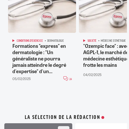
CONDITIONS D'EXERCICE
DERMATOLOGIE
SOCIÉTÉ
MÉDECINE ESTHÉTIQUE
Formations "express" en
"Ozempic face" : avec
dermatologie : "Un
AGPL-1, le marché de 
généraliste ne pourra
médecine esthétique
jamais atteindre le degré
frotte les mains
d'expertise" d'un...
04/02/2025
05/02/2025
24
LA SÉLECTION DE LA RÉDACTION