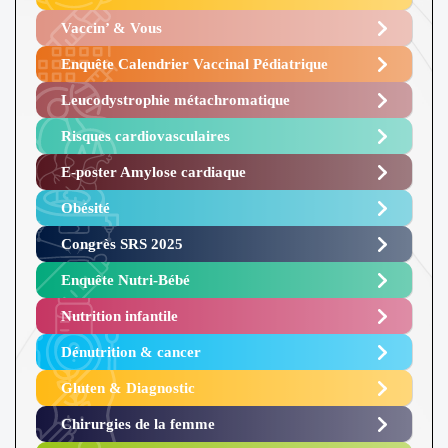
Vaccin’ & Vous
Enquête Calendrier Vaccinal Pédiatrique
Leucodystrophie métachromatique
Risques cardiovasculaires
E-poster Amylose cardiaque ​
Obésité ​
Congrès SRS 2025 ​
Enquête Nutri-Bébé ​
Nutrition infantile
Dénutrition & cancer
Gluten & Diagnostic
Chirurgies de la femme