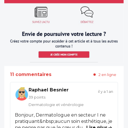
11 commentaires
2 en ligne
Raphael Besnier
il y a 1 an
39 points
Dermatologie et vénérologie
Bonjour, Dermatologue en secteur I ne
pratiquant&nbsp;aucun soin esthétique, je
ne pense pas que le cœur du problème
...
Lire plus