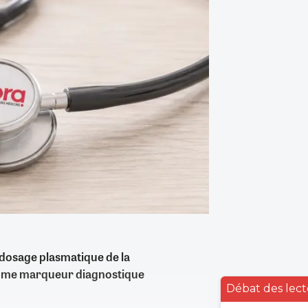
 dosage plasmatique de la
omme marqueur diagnostique
Débat des lect