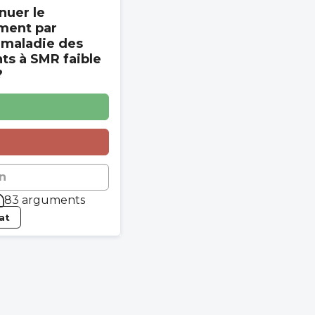
nuer le
ment par
 maladie des
s à SMR faible
?
n
83 arguments
tat