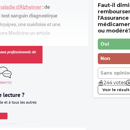
Faut-il dimi
maladie d’Alzheimer
: de
rembourse
n test sanguin diagnostique
l'Assurance
 équipes, une suédoise et une
médicament
ou modéré
ture Medicine un article
Oui
Non
Sans opinio
244 votes
Voir le résul