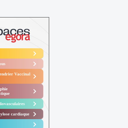
Vous
endrier Vaccinal
phie
tique
iovasculaires
lose cardiaque ​