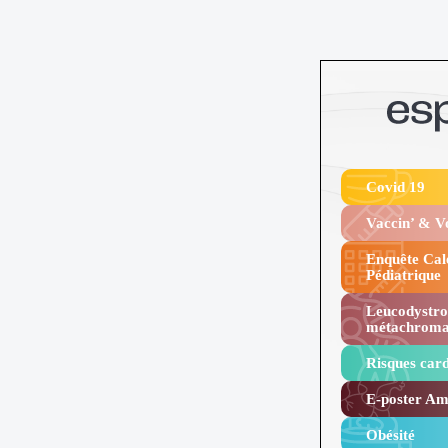
Covid 19
Vaccin’ & 
Enquête Cal
Pédiatrique
Leucodystro
métachroma
Risques card
E-poster Amy
Obésité ​