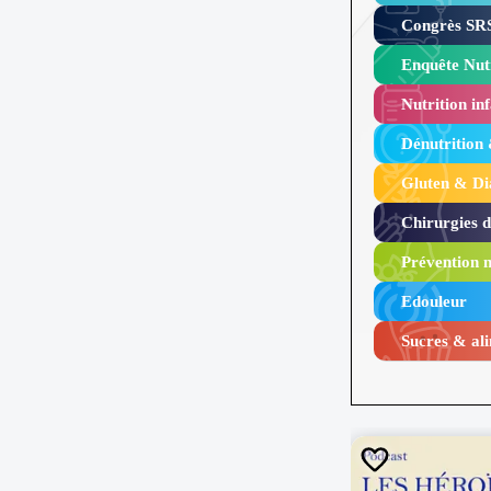
Congrès SRS
Enquête Nutr
Nutrition inf
Dénutrition
Gluten & Di
Chirurgies 
Prévention n
Edouleur​
Sucres & ali