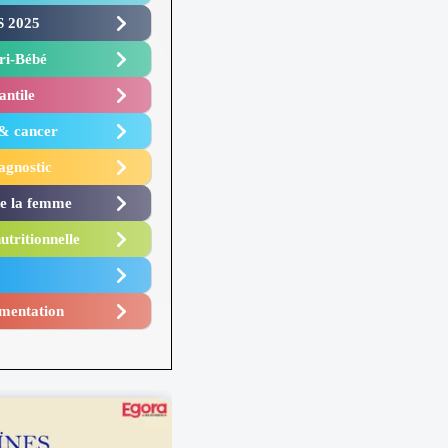
 2025 ​
i-Bébé ​
antile
 & cancer
agnostic
de la femme
utritionnelle
mentation​