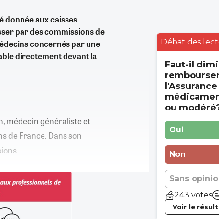
té donnée aux caisses
sser par des commissions de
Débat des lect
 médecins concernés par une
able directement devant la
Faut-il dimi
rembourse
l'Assurance
médicament
ou modéré
on, médecin généraliste et
Oui
ns de France. Dans son
sions
Non
Sans opinio
243 votes
Voir le résul