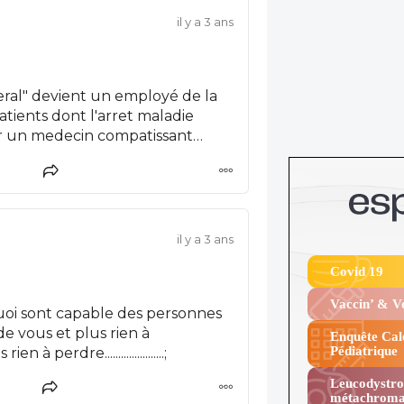
il y a 3 ans
beral" devient un employé de la
atients dont l'arret maladie
nner un medecin compatissant
il y a 3 ans
Covid 19
Vaccin’ & 
uoi sont capable des personnes
de vous et plus rien à
Enquête Cal
Pédiatrique
 perdre......................;
Leucodystro
métachroma