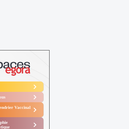
Vous
endrier Vaccinal
phie
tique