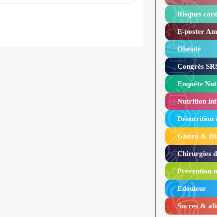
Risques card
E-poster Amy
Obésité ​
Congrès SRS
Enquête Nutr
Nutrition inf
Dénutrition
Gluten & Di
Chirurgies 
Prévention n
Edouleur​
Sucres & ali