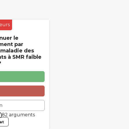
eurs
nuer le
ment par
 maladie des
s à SMR faible
?
n
82 arguments
tat