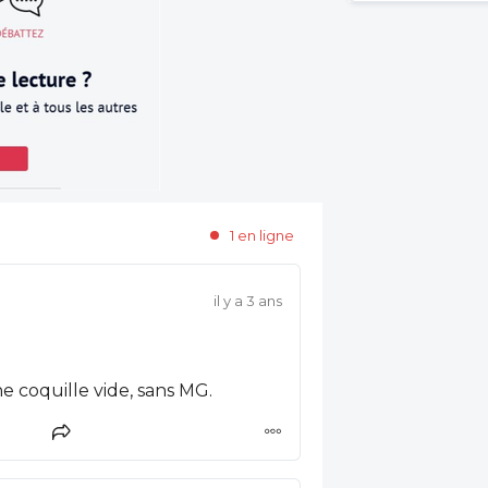
1 en ligne
il y a 3 ans
e coquille vide, sans MG.