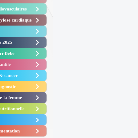
iovasculaires
lose cardiaque ​
 2025 ​
i-Bébé ​
antile
 & cancer
agnostic
de la femme
utritionnelle
mentation​