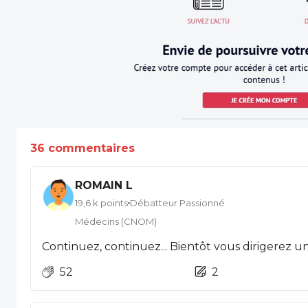
36 commentaires
ROMAIN L
19,6 k points
Débatteur Passionné
Médecins (CNOM)
Continuez, continuez... Bientôt vous dirigerez un
52
2