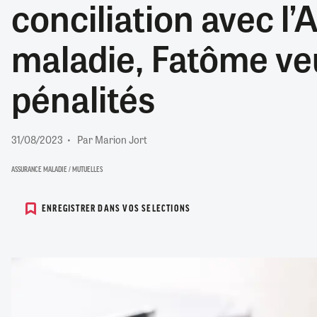
conciliation avec l
RETRAITE
RÉMUNÉRATION
04/08/2026
0
maladie, Fatôme veu
SANTÉ NUMÉRIQUE
SOCIÉTÉ
pénalités
VIE CONVENTIONNELLE
TOUT VOIR
31/08/2023
Par Marion Jort
ASSURANCE MALADIE / MUTUELLES
ENREGISTRER DANS VOS SELECTIONS