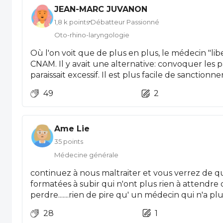
JEAN-MARC JUVANON
1,8 k points
Débatteur Passionné
Oto-rhino-laryngologie
Où l'on voit que de plus en plus, le médecin "li
CNAM. Il y avait une alternative: convoquer les p
paraissait excessif. Il est plus facile de sanctio
qu'un patient menaçant.
49
2
Ame Lie
35 points
Médecine générale
continuez à nous maltraiter et vous verrez de q
formatées à subir qui n'ont plus rien à attendre 
perdre.......rien de pire qu' un médecin qui n'a plus rien à
28
1