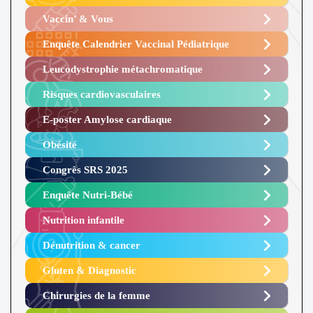
Vaccin’ & Vous
Enquête Calendrier Vaccinal Pédiatrique
Leucodystrophie métachromatique
Risques cardiovasculaires
E-poster Amylose cardiaque ​
Obésité ​
Congrès SRS 2025 ​
Enquête Nutri-Bébé ​
Nutrition infantile
Dénutrition & cancer
Gluten & Diagnostic
Chirurgies de la femme