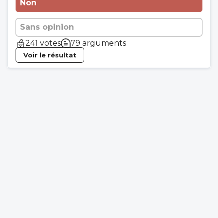
Non
Sans opinion
241 votes
79 arguments
Voir le résultat