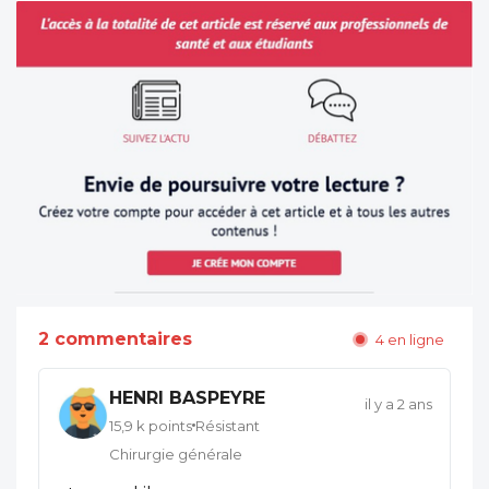
2 commentaires
4 en ligne
HENRI BASPEYRE
il y a 2 ans
15,9 k points
Résistant
Chirurgie générale