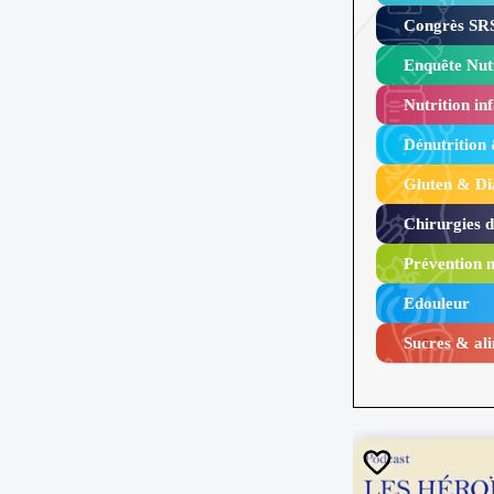
Congrès SRS
Enquête Nutr
Nutrition inf
Dénutrition
Gluten & Di
Chirurgies 
Prévention n
Edouleur​
Sucres & ali