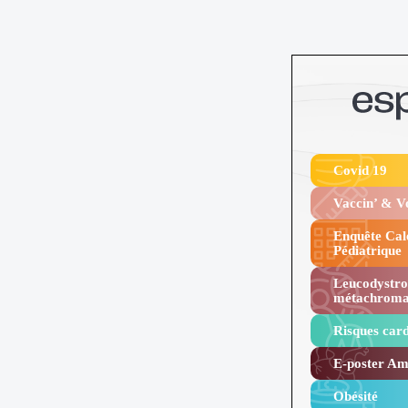
Covid 19
Vaccin’ & 
Enquête Cal
Pédiatrique
Leucodystro
métachroma
Risques card
E-poster Amy
Obésité ​