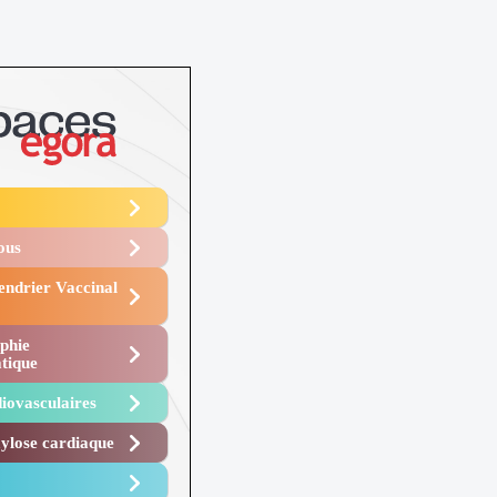
Vous
endrier Vaccinal
phie
tique
iovasculaires
lose cardiaque ​