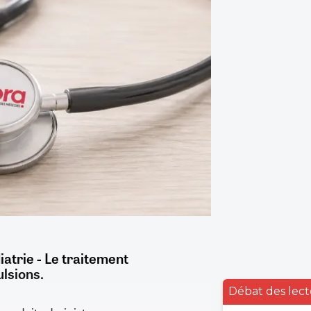
iatrie - Le traitement
ulsions.
Débat des lect