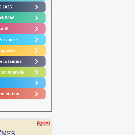
 2025 ​
i-Bébé ​
antile
 & cancer
agnostic
de la femme
utritionnelle
mentation​