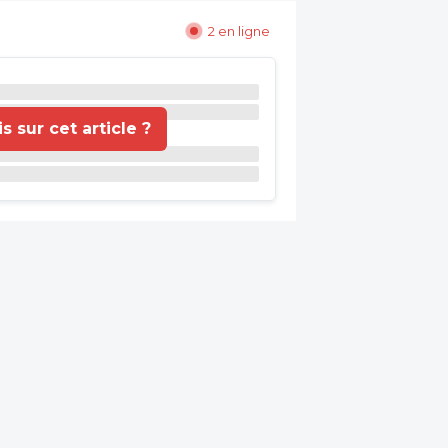
2 en ligne
 sur cet article ?