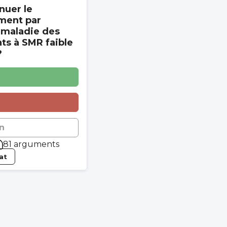
nuer le
ment par
 maladie des
s à SMR faible
?
n
81 arguments
tat