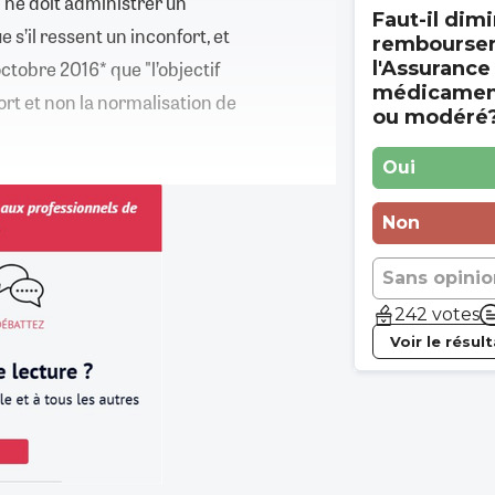
n ne doit administrer un
Faut-il dimi
 s’il ressent un inconfort, et
rembourse
ctobre 2016* que "l’objectif
l'Assurance
médicament
ort et non la normalisation de
ou modéré
Oui
Non
Sans opinio
242 votes
Voir le résul