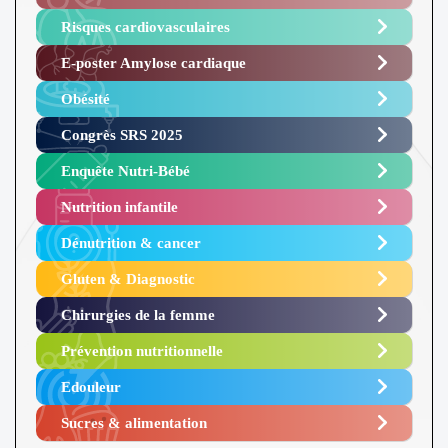
Risques cardiovasculaires
E-poster Amylose cardiaque ​
Obésité ​
Congrès SRS 2025 ​
Enquête Nutri-Bébé ​
Nutrition infantile
Dénutrition & cancer
Gluten & Diagnostic
Chirurgies de la femme
Prévention nutritionnelle
Edouleur​
Sucres & alimentation​