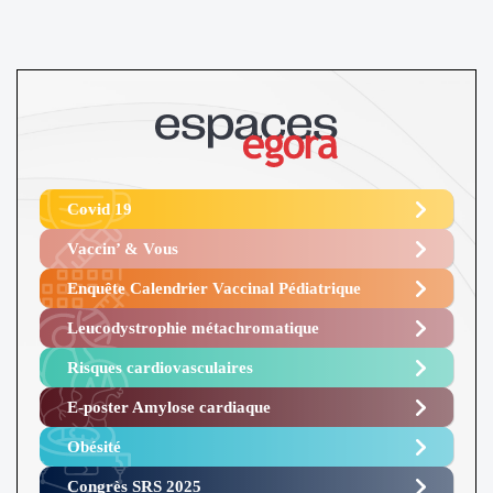
Covid 19
Vaccin’ & Vous
Enquête Calendrier Vaccinal Pédiatrique
Leucodystrophie métachromatique
Risques cardiovasculaires
E-poster Amylose cardiaque ​
Obésité ​
Congrès SRS 2025 ​