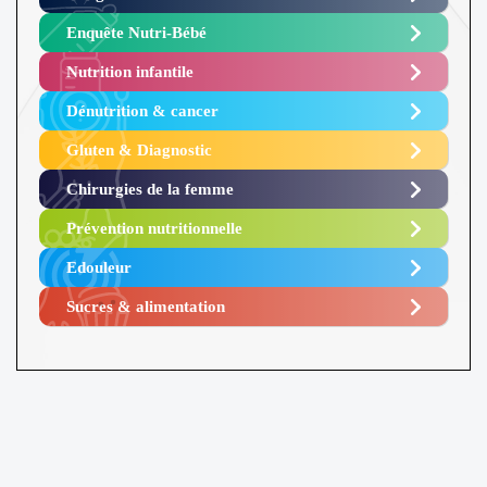
Enquête Nutri-Bébé ​
Nutrition infantile
Dénutrition & cancer
Gluten & Diagnostic
Chirurgies de la femme
Prévention nutritionnelle
Edouleur​
Sucres & alimentation​