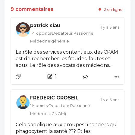
9 commentaires
2 en ligne
patrick siau
il y a 3 ans
1,4 k points
Débatteur Passionné
Médecine générale
Le rôle des services contentieux des CPAM
est de rechercher les fraudes, fautes et
abus. Le rôle des avocats des médecins
sera de vérifier que la CPAM ne veuille pas
1
appliquer ce déconventionnement aux
fautes et abus, et pas uniquement aux
fraudes comme le prévoit le décret en
FREDERIC GROSEIL
question
il y a 3 ans
1 k points
Débatteur Passionné
Médecins (CNOM)
Cela s'applique aux groupes financiers qui
phagocytent la santé ??? Et les