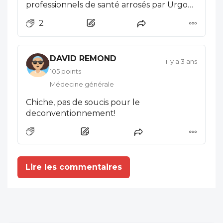
professionnels de santé arrosés par Urgo
qui a reconnue le plaidé coupable pour
2
un arrangement avec la Justice de 1,125
Euros (8000 !!!) ???
DAVID REMOND
il y a 3 ans
105 points
Médecine générale
Chiche, pas de soucis pour le
deconventionnement!
Lire les commentaires