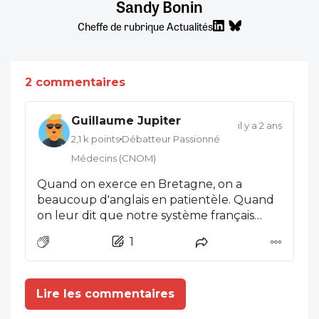
Sandy Bonin
Cheffe de rubrique Actualités
2 commentaires
Guillaume Jupiter
il y a 2 ans
2,1 k points
Débatteur Passionné
Médecins (CNOM)
Quand on exerce en Bretagne, on a
beaucoup d'anglais en patientèle. Quand
on leur dit que notre système français
fonce droit dans un système à la NHS, ils
1
n'arrivent pas à le croire, et disent "bonne
chance avec un système aussi pourri".
Lire les commentaires