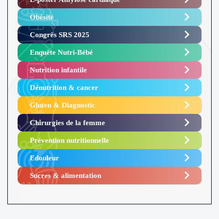
Obésité ​
Congrès SRS 2025 ​
Enquête Nutri-Bébé ​
Nutrition infantile
Dénutrition & cancer
Gluten & Diagnostic
Chirurgies de la femme
Prévention nutritionnelle
Edouleur​
Sucres & alimentation​