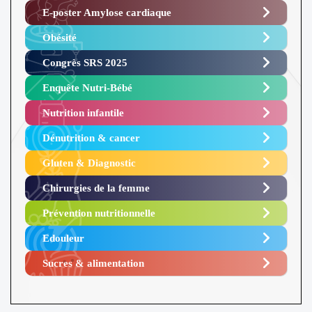
E-poster Amylose cardiaque ​
Obésité ​
Congrès SRS 2025 ​
Enquête Nutri-Bébé ​
Nutrition infantile
Dénutrition & cancer
Gluten & Diagnostic
Chirurgies de la femme
Prévention nutritionnelle
Edouleur​
Sucres & alimentation​