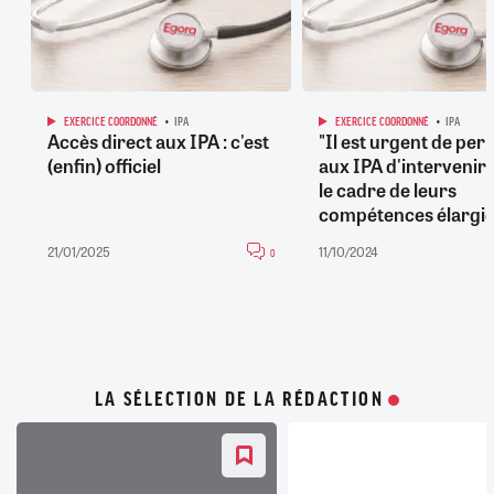
EXERCICE COORDONNÉ
IPA
EXERCICE COORDONNÉ
IPA
Accès direct aux IPA : c'est
"Il est urgent de per
(enfin) officiel
aux IPA d'intervenir
le cadre de leurs
compétences élargie
21/01/2025
11/10/2024
0
LA SÉLECTION DE LA RÉDACTION