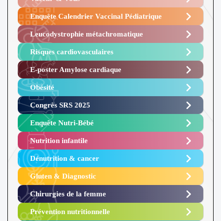
Enquête Calendrier Vaccinal Pédiatrique
Leucodystrophie métachromatique
Risques cardiovasculaires
E-poster Amylose cardiaque ​
Obésité ​
Congrès SRS 2025 ​
Enquête Nutri-Bébé ​
Nutrition infantile
Dénutrition & cancer
Gluten & Diagnostic
Chirurgies de la femme
Prévention nutritionnelle