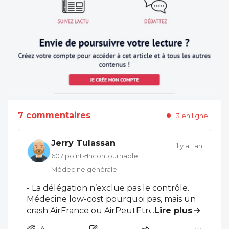
7 commentaires
3 en ligne
Jerry Tulassan
il y a 1 an
607 points
Incontournable
Médecine générale
- La délégation n’exclue pas le contrôle.
Médecine low-cost pourquoi pas, mais un
crash AirFrance ou AirPeutEtre fait tout
...
Lire plus
autant de morts. ☠️ Attention l’humain est