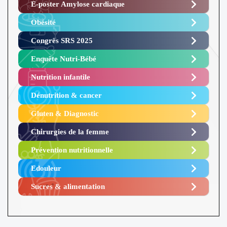
E-poster Amylose cardiaque ​
Obésité ​
Congrès SRS 2025 ​
Enquête Nutri-Bébé ​
Nutrition infantile
Dénutrition & cancer
Gluten & Diagnostic
Chirurgies de la femme
Prévention nutritionnelle
Edouleur​
Sucres & alimentation​