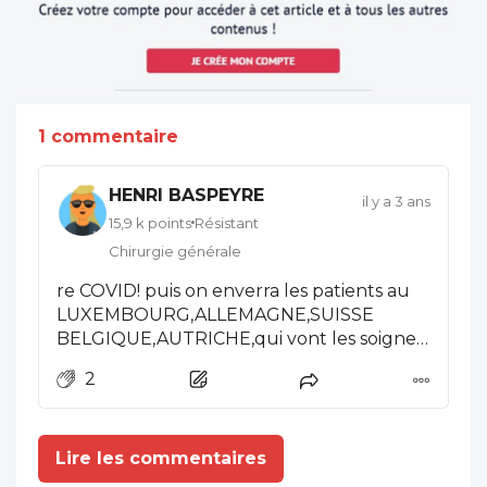
1 commentaire
HENRI BASPEYRE
il y a 3 ans
15,9 k points
Résistant
Chirurgie générale
re COVID! puis on enverra les patients au
LUXEMBOURG,ALLEMAGNE,SUISSE
BELGIQUE,AUTRICHE,qui vont les soigner
gratuitement:ben voyons!
2
Lire les commentaires