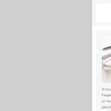
A l'o
Fédér
et Ya
plan