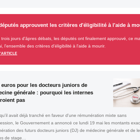
députés approuvent les critères d'éligibilité à l'aide à mo
 trois jours d'âpres débats, les députés ont finalement approuvé, ce ma
, l'ensemble des critères d'éligibilité à l'aide à mourir.
L'ARTICLE
 euros pour les docteurs juniors de
cine générale : pourquoi les internes
croient pas
 qu'il avait déjà tranché en faveur d'une rémunération mixte sans
cession, le Gouvernement a annoncé ce lundi 19 mai les montants exac
ération des futurs docteurs juniors (DJ) de médecine générale et de l
es de stage…