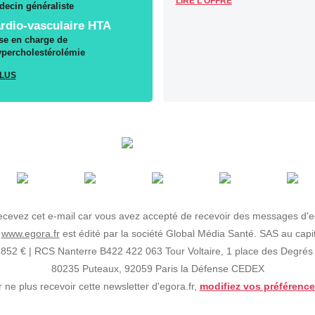
LIRE L'OFFRE
ecin généraliste
rdio-vasculaire HTA
se en charge de
ypercholestérolémie
PLUS
ecevez cet e-mail car vous avez accepté de recevoir des messages d'eg
e
www.egora.fr
est édité par la société Global Média Santé. SAS au capit
852 € | RCS Nanterre B422 422 063 Tour Voltaire, 1 place des Degrés
80235 Puteaux, 92059 Paris la Défense CEDEX
 ne plus recevoir cette newsletter d'egora.fr,
modifiez vos préférence