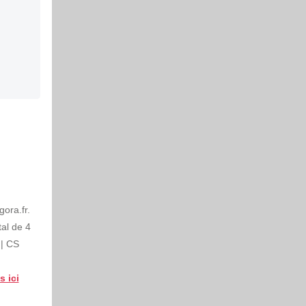
ora.fr.
al de 4
 | CS
s ici