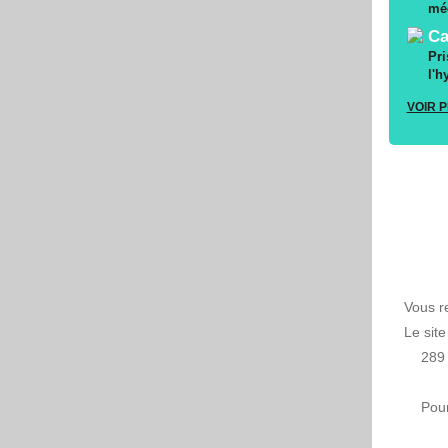
méd
Ca
Pri
l'h
VOIR 
Vous r
Le sit
289 
Pour