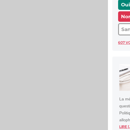
Oui
No
San
607 V
La mé
quest
Polit
allop
LIRE [.