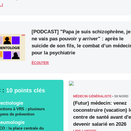
..]
[PODCAST] "Papa je suis schizophrène, je
ne vais pas pouvoir y arriver" : après le
suicide de son fils, le combat d’un médeci
pour la psychiatrie
ÉCOUTER
 :
10 points clés
MÉDECIN GÉNÉRALISTE
•
59 NORD
fectiologie
(Futur) médecin: venez
ections à VRS : plusieurs
coconstruire (vacation) l
yens de prévention
centre de santé avant d'
eumologie
devenir salarié en 2026
O : la place centrale du