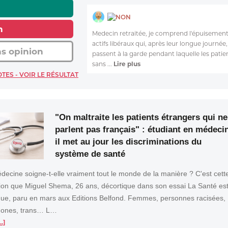
NON
n
Medecin retraitée, je comprend l'épuisemen
actifs libéraux qui, après leur longue journée,
s opinion
passent à la garde pendant laquelle les patie
sans ...
Lire plus
OTES - VOIR LE RÉSULTAT
"On maltraite les patients étrangers qui ne
parlent pas français" : étudiant en médeci
il met au jour les discriminations du
système de santé
decine soigne-t-elle vraiment tout le monde de la manière ? C'est cett
ion que Miguel Shema, 26 ans, décortique dans son essai La Santé es
ique, paru en mars aux Editions Belfond. Femmes, personnes racisées,
hones, trans… L…
..]