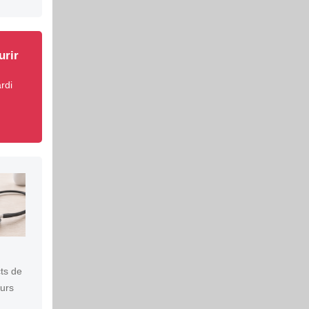
urir
rdi
ts de
eurs