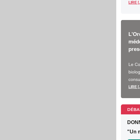
LIRE [.
L'Or
méde
pres
Le Co
biolog
consu
LIRE [.
DÉBA
DON
"Un m