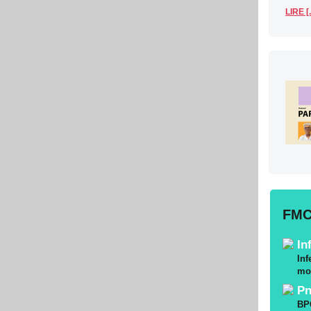
LIRE [.
FMC
In
Inf
mo
Pn
BPC