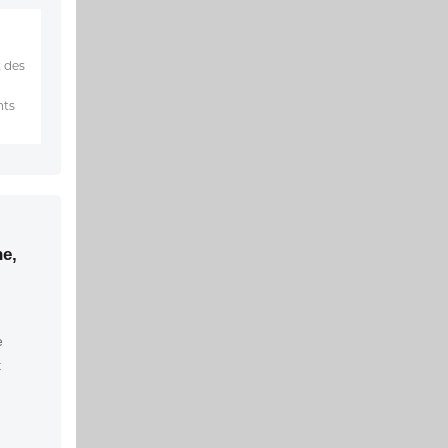
t des
nts
ne,
e
t