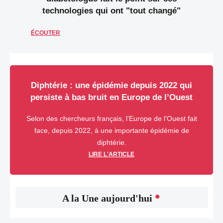
technologies qui ont "tout changé"
ÉCOUTER
Diphtérie : une épidémie depuis 2022 qui
persiste à bas bruit en Europe de l’Ouest
Selon des chercheurs français, l’Europe de l’Ouest fait
face, depuis 2022, à une importante épidémie de
diphtérie.
LIRE L'ARTICLE
•
A la Une aujourd'hui