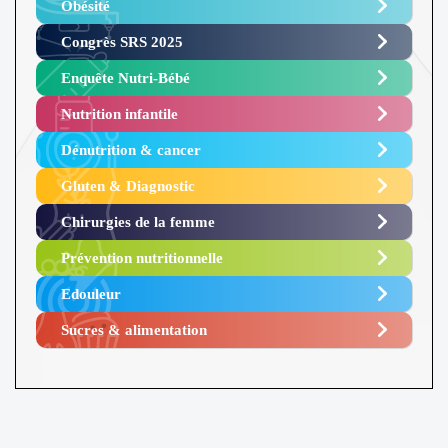
Obésité ​
Congrès SRS 2025 ​
Enquête Nutri-Bébé ​
Nutrition infantile
Dénutrition & cancer
Gluten & Diagnostic
Chirurgies de la femme
Prévention nutritionnelle
Edouleur​
Sucres & alimentation​