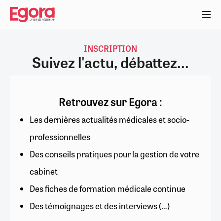
Aller
au
contenu
principal
INSCRIPTION
Suivez l'actu, débattez...
Retrouvez sur Egora :
Les dernières actualités médicales et socio-
professionnelles
Des conseils pratiques pour la gestion de votre
cabinet
Des fiches de formation médicale continue
Des témoignages et des interviews (…)