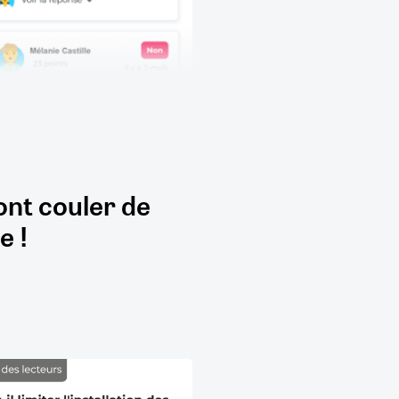
ont couler de
e !