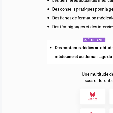
Les dernières actualités médical
RETRAITE
Des conseils pratiques pour la g
RÉMUNÉRATION
04/08/2026
0
SANTÉ NUMÉRIQUE
Des fiches de formation médical
SOCIÉTÉ
Des témoignages et des intervie
VIE CONVENTIONNELLE
TOUT VOIR
ÉTUDIANTS
Des contenus dédiés aux étud
médecine et au démarrage de 
Une multitude d
sous différents
ARTICLES