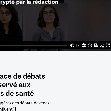
pace de débats
servé aux
s de santé
uggérez des débats, devenez
nfluent" !