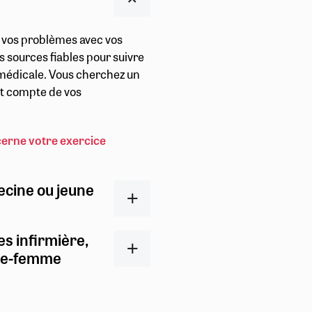
r vos problèmes avec vos
s sources fiables pour suivre
t médicale. Vous cherchez un
ent compte de vos
cerne votre exercice
ecine ou jeune
es infirmière,
ge-femme