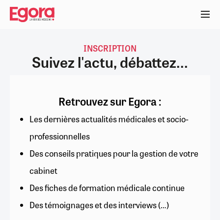
Aller
au
contenu
principal
INSCRIPTION
Suivez l'actu, débattez...
Retrouvez sur Egora :
Les dernières actualités médicales et socio-
professionnelles
Des conseils pratiques pour la gestion de votre
cabinet
Des fiches de formation médicale continue
Des témoignages et des interviews (…)