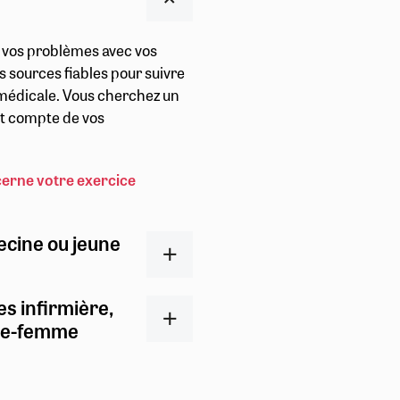
r vos problèmes avec vos
s sources fiables pour suivre
t médicale. Vous cherchez un
ent compte de vos
cerne votre exercice
ecine ou jeune
es infirmière,
ge-femme