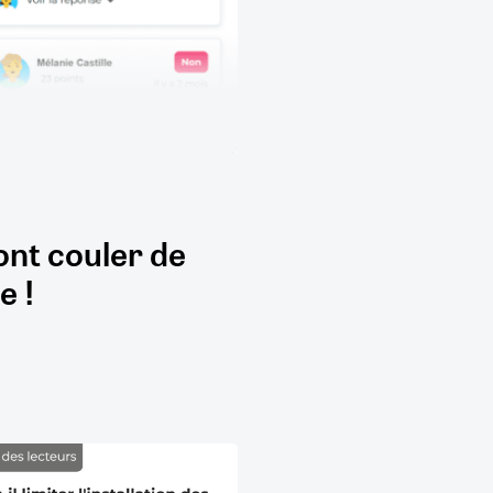
ont couler de
e !