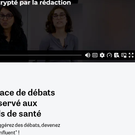
pace de débats
servé aux
s de santé
uggérez des débats, devenez
nfluent" !