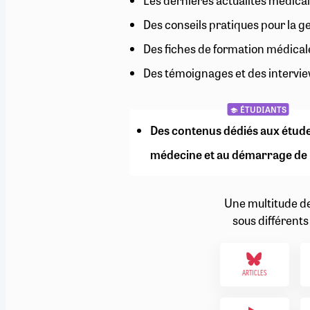
Les dernières actualités médical
RETRAITE
Des conseils pratiques pour la g
RÉMUNÉRATION
04/08/2026
0
SANTÉ NUMÉRIQUE
Des fiches de formation médical
SOCIÉTÉ
Des témoignages et des intervie
VIE CONVENTIONNELLE
TOUT VOIR
ÉTUDIANTS
Des contenus dédiés aux étud
médecine et au démarrage de 
Une multitude d
sous différents
ARTICLES