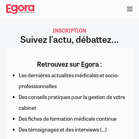
Aller
au
contenu
principal
INSCRIPTION
Suivez l'actu, débattez...
Retrouvez sur Egora :
Les dernières actualités médicales et socio-
professionnelles
Des conseils pratiques pour la gestion de votre
cabinet
Des fiches de formation médicale continue
Des témoignages et des interviews (…)