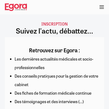
Aller
au
contenu
principal
INSCRIPTION
Suivez l'actu, débattez...
Retrouvez sur Egora :
Les dernières actualités médicales et socio-
professionnelles
Des conseils pratiques pour la gestion de votre
cabinet
Des fiches de formation médicale continue
Des témoignages et des interviews (…)