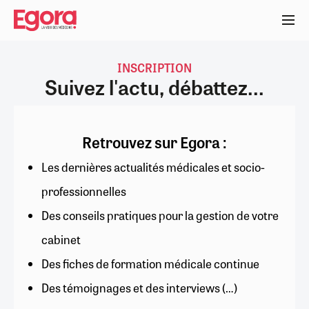
Aller
au
contenu
principal
INSCRIPTION
Suivez l'actu, débattez...
Retrouvez sur Egora :
Les dernières actualités médicales et socio-
professionnelles
Des conseils pratiques pour la gestion de votre
cabinet
Des fiches de formation médicale continue
Des témoignages et des interviews (…)