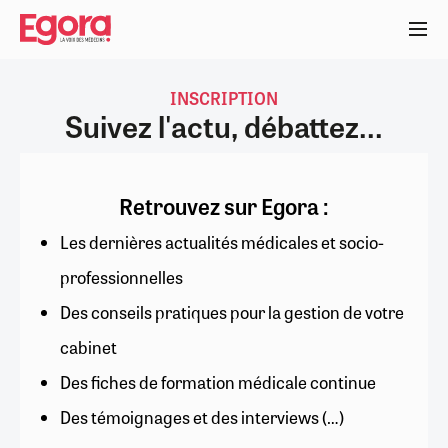
Aller
au
contenu
principal
INSCRIPTION
Suivez l'actu, débattez...
Retrouvez sur Egora :
Les dernières actualités médicales et socio-
professionnelles
Des conseils pratiques pour la gestion de votre
cabinet
Des fiches de formation médicale continue
Des témoignages et des interviews (…)