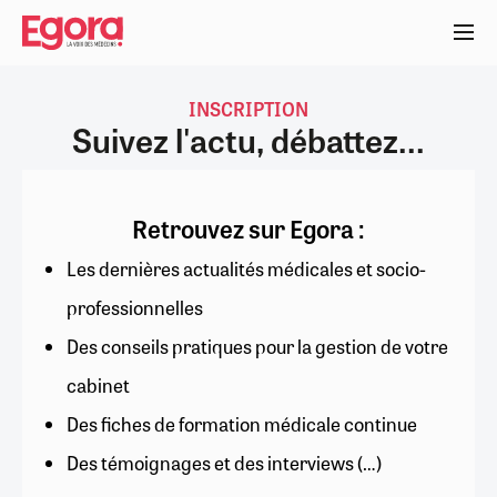
Aller
au
contenu
principal
INSCRIPTION
Suivez l'actu, débattez...
Retrouvez sur Egora :
Les dernières actualités médicales et socio-
professionnelles
Des conseils pratiques pour la gestion de votre
cabinet
Des fiches de formation médicale continue
Des témoignages et des interviews (…)