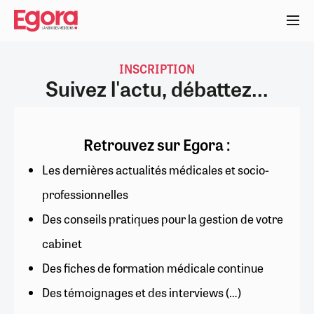
Aller
au
contenu
principal
INSCRIPTION
Suivez l'actu, débattez...
Retrouvez sur Egora :
Les dernières actualités médicales et socio-
professionnelles
Des conseils pratiques pour la gestion de votre
cabinet
Des fiches de formation médicale continue
Des témoignages et des interviews (…)