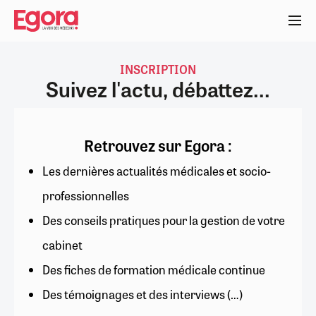
Aller
au
contenu
principal
INSCRIPTION
Suivez l'actu, débattez...
Retrouvez sur Egora :
Les dernières actualités médicales et socio-
professionnelles
Des conseils pratiques pour la gestion de votre
cabinet
Des fiches de formation médicale continue
Des témoignages et des interviews (…)