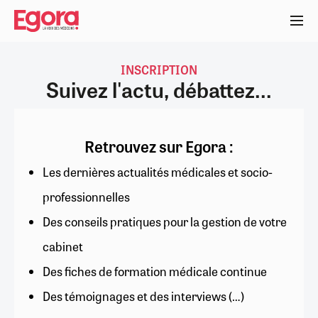
Aller
au
contenu
principal
INSCRIPTION
Suivez l'actu, débattez...
Retrouvez sur Egora :
Les dernières actualités médicales et socio-
professionnelles
Des conseils pratiques pour la gestion de votre
cabinet
Des fiches de formation médicale continue
Des témoignages et des interviews (…)