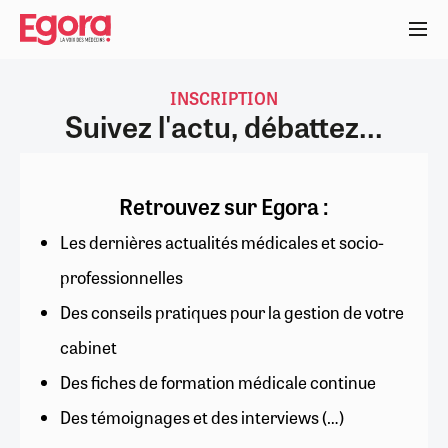
Aller
au
contenu
principal
INSCRIPTION
Suivez l'actu, débattez...
Retrouvez sur Egora :
Les dernières actualités médicales et socio-
professionnelles
Des conseils pratiques pour la gestion de votre
cabinet
Des fiches de formation médicale continue
Des témoignages et des interviews (…)