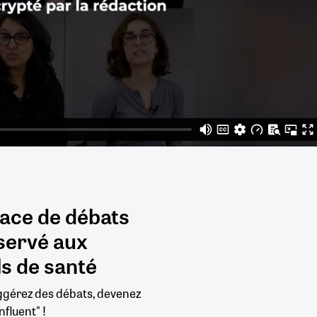
pace de débats
servé aux
s de santé
uggérez des débats, devenez
nfluent" !