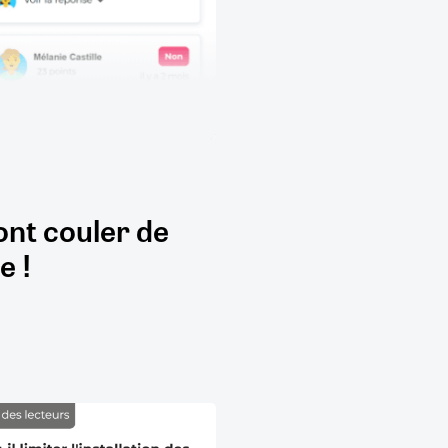
ont couler de
e !