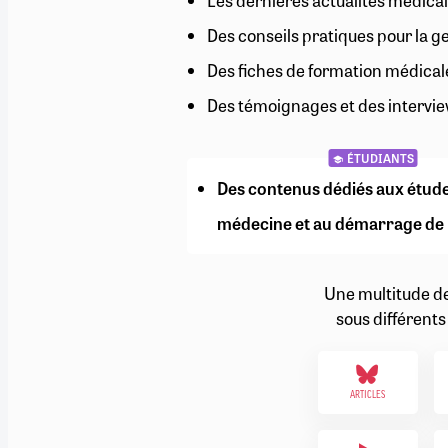
Les dernières actualités médical
RETRAITE
Des conseils pratiques pour la g
RÉMUNÉRATION
04/08/2026
0
SANTÉ NUMÉRIQUE
Des fiches de formation médical
SOCIÉTÉ
Des témoignages et des intervie
VIE CONVENTIONNELLE
TOUT VOIR
ÉTUDIANTS
Des contenus dédiés aux étud
médecine et au démarrage de 
Une multitude d
sous différents
ARTICLES