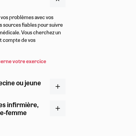
r vos problèmes avec vos
s sources fiables pour suivre
t médicale. Vous cherchez un
ent compte de vos
cerne votre exercice
ecine ou jeune
es infirmière,
ge-femme