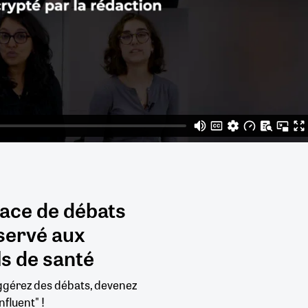
pace de débats
servé aux
s de santé
uggérez des débats, devenez
nfluent" !