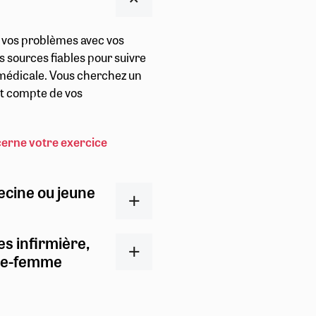
r vos problèmes avec vos
s sources fiables pour suivre
t médicale. Vous cherchez un
ent compte de vos
cerne votre exercice
ecine ou jeune
es infirmière,
ge-femme