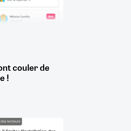
ont couler de
e !