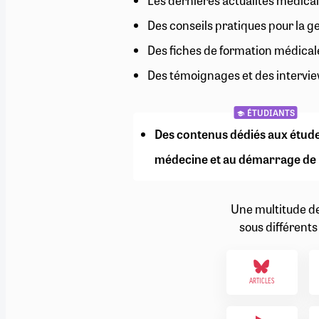
Les dernières actualités médical
RETRAITE
Des conseils pratiques pour la g
RÉMUNÉRATION
04/08/2026
0
SANTÉ NUMÉRIQUE
Des fiches de formation médical
SOCIÉTÉ
Des témoignages et des intervie
VIE CONVENTIONNELLE
TOUT VOIR
ÉTUDIANTS
Des contenus dédiés aux étud
médecine et au démarrage de 
Une multitude d
sous différents
ARTICLES