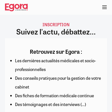
Aller
au
contenu
principal
INSCRIPTION
Suivez l'actu, débattez...
Retrouvez sur Egora :
Les dernières actualités médicales et socio-
professionnelles
Des conseils pratiques pour la gestion de votre
cabinet
Des fiches de formation médicale continue
Des témoignages et des interviews (…)