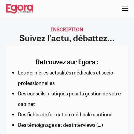
Aller
au
contenu
principal
INSCRIPTION
Suivez l'actu, débattez...
Retrouvez sur Egora :
Les dernières actualités médicales et socio-
professionnelles
Des conseils pratiques pour la gestion de votre
cabinet
Des fiches de formation médicale continue
Des témoignages et des interviews (…)