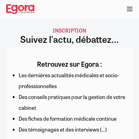
Aller
au
contenu
principal
INSCRIPTION
Suivez l'actu, débattez...
Retrouvez sur Egora :
Les dernières actualités médicales et socio-
professionnelles
Des conseils pratiques pour la gestion de votre
cabinet
Des fiches de formation médicale continue
Des témoignages et des interviews (…)