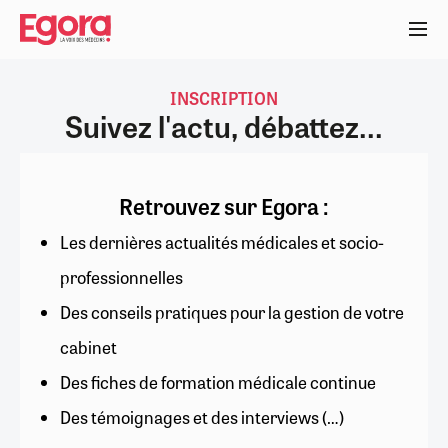
Aller
au
contenu
principal
INSCRIPTION
Suivez l'actu, débattez...
Retrouvez sur Egora :
Les dernières actualités médicales et socio-
professionnelles
Des conseils pratiques pour la gestion de votre
cabinet
Des fiches de formation médicale continue
Des témoignages et des interviews (…)