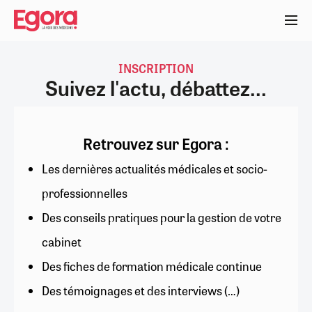
Aller
au
contenu
principal
INSCRIPTION
Suivez l'actu, débattez...
Retrouvez sur Egora :
Les dernières actualités médicales et socio-
professionnelles
Des conseils pratiques pour la gestion de votre
cabinet
Des fiches de formation médicale continue
Des témoignages et des interviews (…)