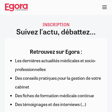
Aller
au
contenu
principal
INSCRIPTION
Suivez l'actu, débattez...
Retrouvez sur Egora :
Les dernières actualités médicales et socio-
professionnelles
Des conseils pratiques pour la gestion de votre
cabinet
Des fiches de formation médicale continue
Des témoignages et des interviews (…)