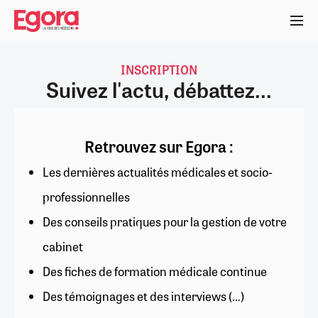
Aller
au
contenu
principal
INSCRIPTION
Suivez l'actu, débattez...
Retrouvez sur Egora :
Les dernières actualités médicales et socio-
professionnelles
Des conseils pratiques pour la gestion de votre
cabinet
Des fiches de formation médicale continue
Des témoignages et des interviews (…)