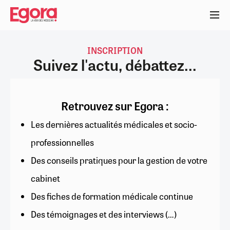
Aller
au
contenu
principal
INSCRIPTION
Suivez l'actu, débattez...
Retrouvez sur Egora :
Les dernières actualités médicales et socio-
professionnelles
Des conseils pratiques pour la gestion de votre
cabinet
Des fiches de formation médicale continue
Des témoignages et des interviews (…)