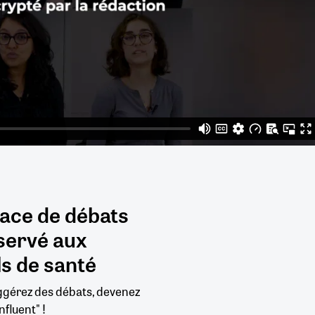
pace de débats
servé aux
s de santé
uggérez des débats, devenez
nfluent" !