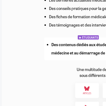
Les dernières actualités médical
RETRAITE
Des conseils pratiques pour la g
RÉMUNÉRATION
04/08/2026
0
SANTÉ NUMÉRIQUE
Des fiches de formation médical
SOCIÉTÉ
Des témoignages et des intervie
VIE CONVENTIONNELLE
TOUT VOIR
ÉTUDIANTS
Des contenus dédiés aux étud
médecine et au démarrage de 
Une multitude d
sous différents
ARTICLES