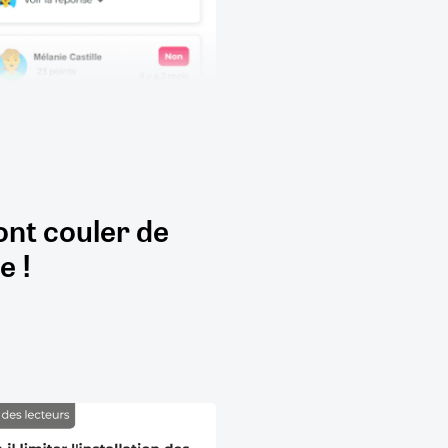
ont couler de
e !