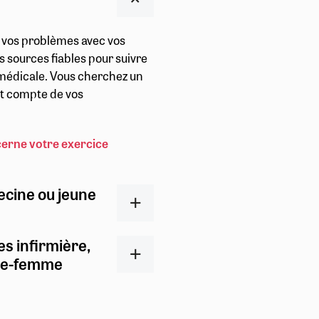
r vos problèmes avec vos
s sources fiables pour suivre
t médicale. Vous cherchez un
ent compte de vos
cerne votre exercice
ecine ou jeune
es infirmière,
ge-femme