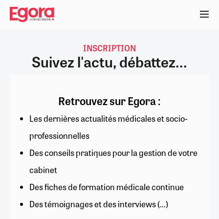
Aller
au
contenu
principal
INSCRIPTION
Suivez l'actu, débattez...
Retrouvez sur Egora :
Les dernières actualités médicales et socio-
professionnelles
Des conseils pratiques pour la gestion de votre
cabinet
Des fiches de formation médicale continue
Des témoignages et des interviews (…)