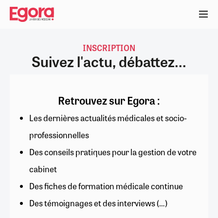
Aller
au
contenu
principal
INSCRIPTION
Suivez l'actu, débattez...
Retrouvez sur Egora :
Les dernières actualités médicales et socio-
professionnelles
Des conseils pratiques pour la gestion de votre
cabinet
Des fiches de formation médicale continue
Des témoignages et des interviews (…)