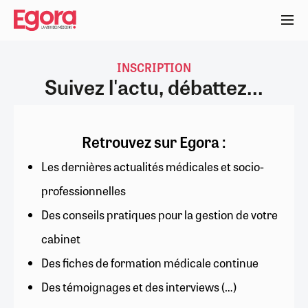
Aller
au
contenu
principal
INSCRIPTION
Suivez l'actu, débattez...
Retrouvez sur Egora :
Les dernières actualités médicales et socio-
professionnelles
Des conseils pratiques pour la gestion de votre
cabinet
Des fiches de formation médicale continue
Des témoignages et des interviews (…)