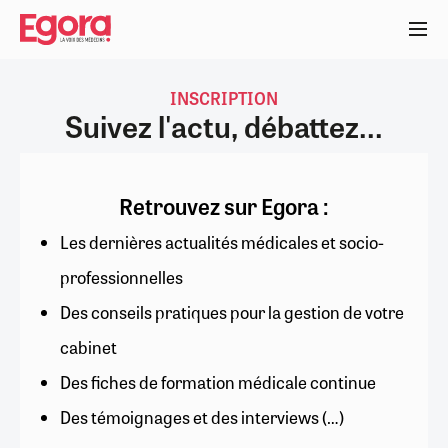
Aller
au
contenu
principal
INSCRIPTION
Suivez l'actu, débattez...
Retrouvez sur Egora :
Les dernières actualités médicales et socio-
professionnelles
Des conseils pratiques pour la gestion de votre
cabinet
Des fiches de formation médicale continue
Des témoignages et des interviews (…)