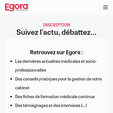
Aller
au
contenu
principal
INSCRIPTION
Suivez l'actu, débattez...
Retrouvez sur Egora :
Les dernières actualités médicales et socio-
professionnelles
Des conseils pratiques pour la gestion de votre
cabinet
Des fiches de formation médicale continue
Des témoignages et des interviews (…)