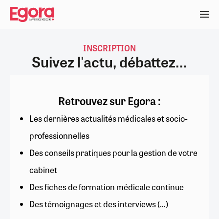
Aller
au
contenu
principal
INSCRIPTION
Suivez l'actu, débattez...
Retrouvez sur Egora :
Les dernières actualités médicales et socio-
professionnelles
Des conseils pratiques pour la gestion de votre
cabinet
Des fiches de formation médicale continue
Des témoignages et des interviews (…)