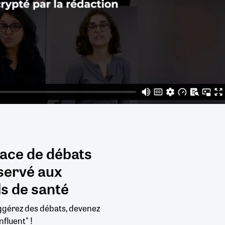
pace de débats
servé aux
s de santé
uggérez des débats, devenez
nfluent" !