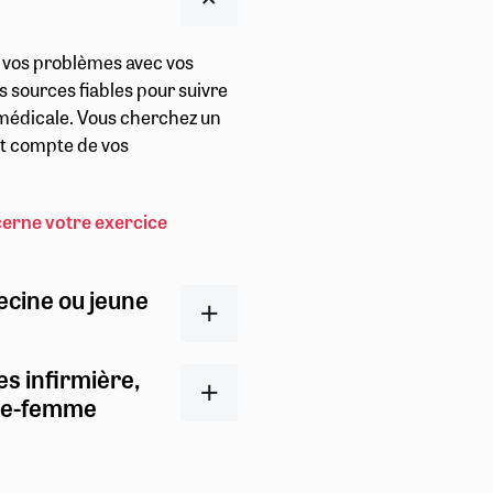
r vos problèmes avec vos
s sources fiables pour suivre
t médicale. Vous cherchez un
ent compte de vos
cerne votre exercice
ecine ou jeune
es infirmière,
ge-femme