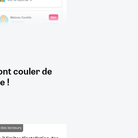
ont couler de
e !