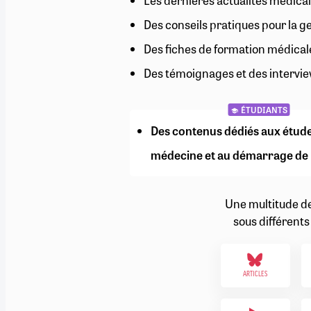
Les dernières actualités médical
RETRAITE
Des conseils pratiques pour la g
RÉMUNÉRATION
04/08/2026
0
SANTÉ NUMÉRIQUE
Des fiches de formation médical
SOCIÉTÉ
Des témoignages et des intervie
VIE CONVENTIONNELLE
TOUT VOIR
ÉTUDIANTS
Des contenus dédiés aux étud
médecine et au démarrage de 
Une multitude d
sous différents
ARTICLES